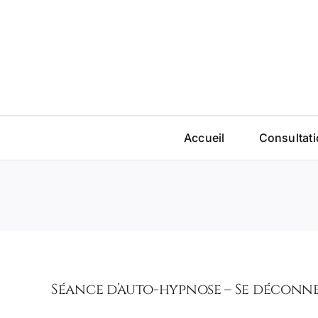
Passer
au
contenu
Accueil
Consultat
Séance d’auto-hypnose – Se déconne