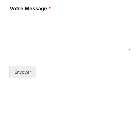
Votre Message
*
Envoyer
hypnologue hypnotherapeutes hypnothérapeutes
hypnologues hypnotiseurs hypnotistes hypnothérapeute
hypnothérapeute hypnologue hypnotiseur hypnotiste
hypnosia hypnose conversationnelle hypnose pour perdre
du poids l’hypnose pour maigrir hypnothérapeutes
hypnothérapeutes hypnologues hypnotiseurs hypnotistes
hypnotherapeute hypnothérapeute hypnologue