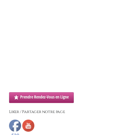
hypnotiseur hypnotiste hypnosia hypnose
conversationnelle hypnose pour perdre du poids l’hypnose
pour maigrir hypnothérapeutes hypnothérapeutes
hypnologues hypnotiseurs hypnotistes hypnotherapeute
hypnothérapeute hypnologue hypnotiseur hypnotiste
hypnosia hypnose conversationnelle hypnose pour perdre
du poids l’hypnose pour maigrir hypnotiseur hypnose
hypnothérapie hypnologue hypnotiseur
Prendre Rendez-Vous en Ligne
Liker / Partager notre page