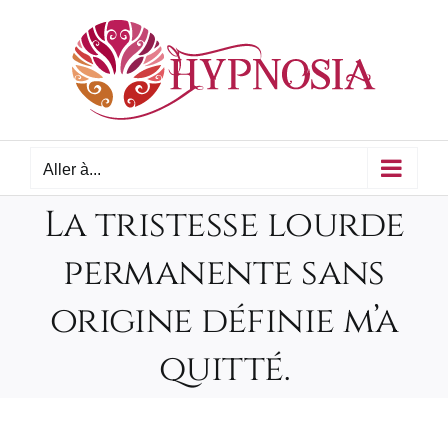
Passer
au
contenu
Aller à...
La tristesse lourde
permanente sans
origine définie m’a
quitté.