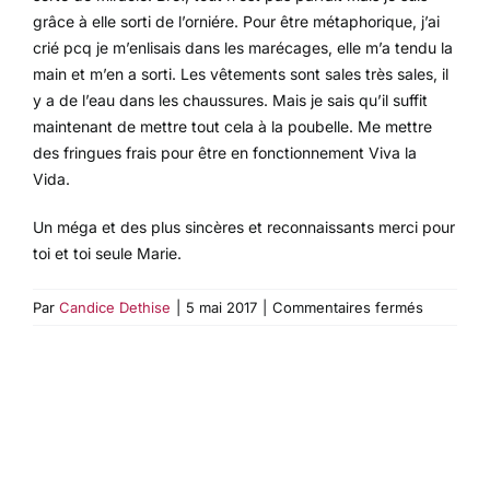
grâce à elle sorti de l’orniére. Pour être métaphorique, j’ai
crié pcq je m’enlisais dans les marécages, elle m’a tendu la
main et m’en a sorti. Les vêtements sont sales très sales, il
y a de l’eau dans les chaussures. Mais je sais qu’il suffit
maintenant de mettre tout cela à la poubelle. Me mettre
des fringues frais pour être en fonctionnement Viva la
Vida.
Un méga et des plus sincères et reconnaissants merci pour
toi et toi seule Marie.
sur
Par
Candice Dethise
|
5 mai 2017
|
Commentaires fermés
La
tristesse
lourde
permanen
sans
origine
définie