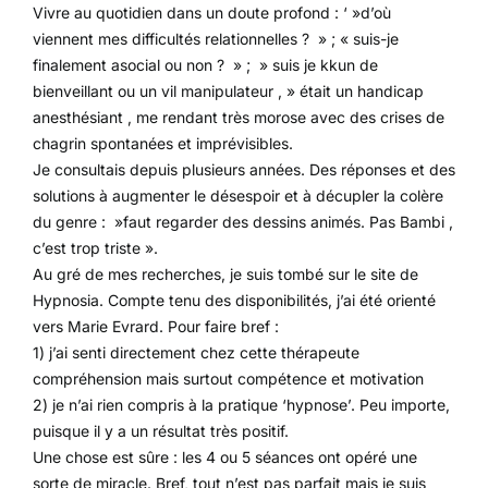
Vivre au quotidien dans un doute profond : ‘ »d’où
viennent mes difficultés relationnelles ? » ; « suis-je
finalement asocial ou non ? » ; » suis je kkun de
bienveillant ou un vil manipulateur , » était un handicap
anesthésiant , me rendant très morose avec des crises de
chagrin spontanées et imprévisibles.
Je consultais depuis plusieurs années. Des réponses et des
solutions à augmenter le désespoir et à décupler la colère
du genre : »faut regarder des dessins animés. Pas Bambi ,
c’est trop triste ».
Au gré de mes recherches, je suis tombé sur le site de
Hypnosia. Compte tenu des disponibilités, j’ai été orienté
vers Marie Evrard. Pour faire bref :
1) j’ai senti directement chez cette thérapeute
compréhension mais surtout compétence et motivation
2) je n’ai rien compris à la pratique ‘hypnose’. Peu importe,
puisque il y a un résultat très positif.
Une chose est sûre : les 4 ou 5 séances ont opéré une
sorte de miracle. Bref, tout n’est pas parfait mais je suis