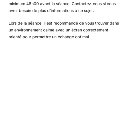
minimum 48h00 avant la séance. Contactez-nous si vous
avez besoin de plus d’informations à ce sujet.
Lors de la séance, il est recommandé de vous trouver dans
un environnement calme avec un écran correctement
orienté pour permettre un échange optimal.
hypnologue hypnotherapeutes hypnothérapeutes
hypnologues hypnothérapie hypnose thérapeutique
hypnotiseurs hypnotistes hypnothérapeute
hypnothérapeute hypnologue hypnotiseur hypnotiste
hypnosia hypnose conversationnelle hypnose pour perdre
du poids l’hypnose pour maigrir hypnothérapeutes
hypnothérapeutes hypnothérapie hypnose thérapeutique
hypnologues hypnotiseurs hypnotistes hypnotherapeute
hypnothérapeute hypnologue hypnotiseur hypnotiste
hypnosia hypnose conversationnelle hypnose pour perdre
du poids l’hypnose pour maigrir
hypnothérapeutes hypnothérapie hypnose thérapeutique