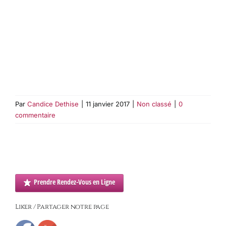
hypnothérapeutes hypnologues hypnotiseurs hypnotistes
hypnotherapeute hypnothérapeute hypnologue
hypnotiseur hypnotiste hypnosia hypnose
conversationnelle hypnose pour perdre du poids l’hypnose
pour maigrir hypnotiseur hypnose hypnothérapie
hypnologue hypnotiseur hypnothérapie hypnose
thérapeutique
Par
Candice Dethise
|
11 janvier 2017
|
Non classé
|
0
commentaire
Prendre Rendez-Vous en Ligne
Liker / Partager notre page